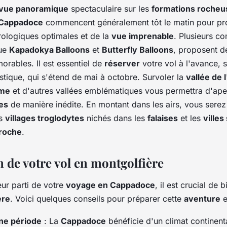
vue panoramique
spectaculaire sur les
formations rocheu
Cappadoce
commencent généralement tôt le matin pour pro
ologiques optimales et de la
vue imprenable
. Plusieurs c
que
Kapadokya Balloons
et
Butterfly Balloons
, proposent 
orables. Il est essentiel de
réserver
votre vol à l'avance, 
istique, qui s'étend de mai à octobre. Survoler la
vallée de 
eme
et d'autres vallées emblématiques vous permettra d'ape
es
de manière inédite. En montant dans les airs, vous sere
es
villages troglodytes
nichés dans les
falaises
et les
villes
 roche
.
n de votre vol en montgolfière
leur parti de votre
voyage en Cappadoce
, il est crucial de 
ère
. Voici quelques conseils pour préparer cette
aventure
e
nne période
: La
Cappadoce
bénéficie d'un climat continent