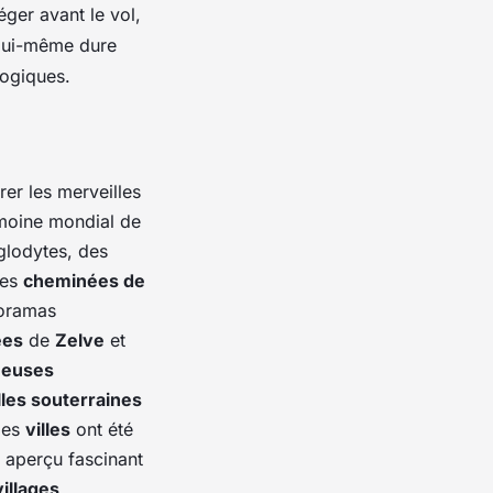
éger avant le vol,
 lui-même dure
logiques.
rer les merveilles
imoine mondial de
glodytes, des
ses
cheminées de
oramas
ées
de
Zelve
et
heuses
lles souterraines
 Ces
villes
ont été
n aperçu fascinant
villages