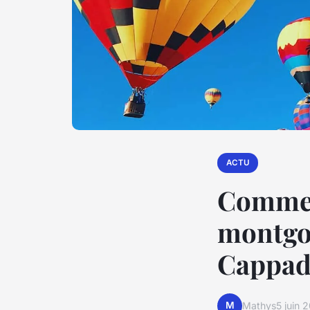
ACTU
Commen
montgol
Cappad
M
Mathys
5 juin 