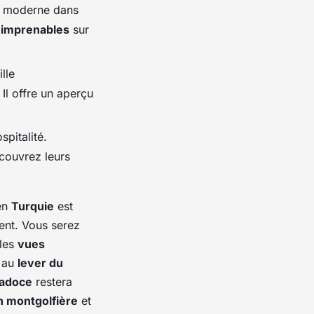
rt moderne dans
 imprenables
sur
lle
Il offre un aperçu
pitalité.
couvrez leurs
en
Turquie
est
ent. Vous serez
 les
vues
au
lever du
adoce
restera
n montgolfière
et