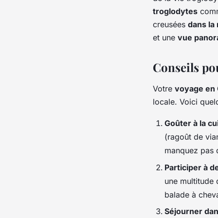
troglodytes
com
creusées
dans la
et une
vue panor
Conseils po
Votre
voyage en
locale. Voici quel
Goûter à la cu
(ragoût de via
manquez pas d
Participer à d
une multitude 
balade à chev
Séjourner dan