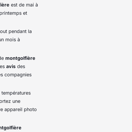
ière
est de mai à
 printemps et
tout pendant la
un mois à
 de
montgolfière
les
avis
des
ures compagnies
s températures
portez une
re appareil photo
tgolfière