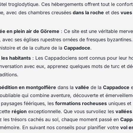
ôtel troglodytique. Ces hébergements offrent tout le confo
ue, avec des chambres creusées
dans la roche
et des
vues
sée en plein air de Göreme
: Ce site est une véritable mervei
 avec ses églises rupestres ornées de fresques byzantines. 
histoire et de la culture de la
Cappadoce
.
 les habitants
: Les Cappadociens sont connus pour leur hos
nversation avec eux, apprenez quelques mots de turc et dé
aditions.
pédition en montgolfière
dans la
vallée
de la
Cappadoce
oubliable qui combine aventure, découverte et émerveillem
 paysages féériques, les
formations rocheuses
uniques et
cette
région
exceptionnelle. Que vous survoliez les
vallées
z les trésors cachés au sol, chaque moment passé en
Capp
mémoire. En suivant nos conseils pour planifier votre
vol e