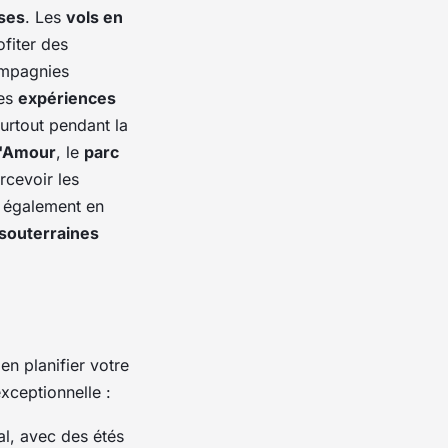
ses
. Les
vols en
fiter des
ompagnies
des
expériences
surtout pendant la
l'Amour
, le
parc
rcevoir les
z également en
 souterraines
bien planifier votre
xceptionnelle :
al, avec des étés