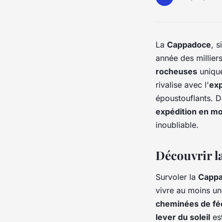
La
Cappadoce
, 
année des milliers
rocheuses
uniqu
rivalise avec l'
ex
époustouflants. D
expédition en mo
inoubliable.
Découvrir l
Survoler la
Capp
vivre au moins un
cheminées de fé
lever du soleil
est