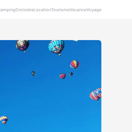
Camping
Croisière
Location
Tourisme
Vacance
Voyage