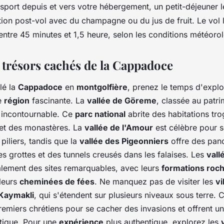
ansport depuis et vers votre hébergement, un petit-déjeuner l
tion post-vol avec du champagne ou du jus de fruit. Le vol
ntre 45 minutes et 1,5 heure, selon les conditions météoro
 trésors cachés de la Cappadoce
lé la
Cappadoce
en
montgolfière
, prenez le temps d'explo
te
région
fascinante. La
vallée de Göreme
, classée au patr
 incontournable. Ce
parc national
abrite des habitations tro
 et des monastères. La
vallée de l'Amour
est célèbre pour 
iliers, tandis que la
vallée des Pigeonniers
offre des pan
es grottes et des tunnels creusés dans les falaises. Les
vall
lement des sites remarquables, avec leurs
formations roc
 leurs
cheminées de fées
. Ne manquez pas de visiter les
vi
Kaymakli
, qui s'étendent sur plusieurs niveaux sous terre.
premiers chrétiens pour se cacher des invasions et offrent u
ytique. Pour une
expérience
plus authentique, explorez les