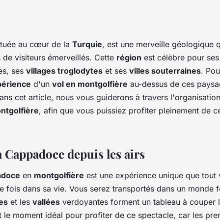
située au cœur de la
Turquie
, est une merveille géologique q
 de visiteurs émerveillés. Cette
région
est célèbre pour se
es, ses
villages troglodytes
et ses
villes souterraines
. Pou
périence
d'un
vol en montgolfière
au-dessus de ces paysa
ans cet article, nous vous guiderons à travers l'organisatio
ntgolfière
, afin que vous puissiez profiter pleinement de c
a Cappadoce depuis les airs
adoce
en
montgolfière
est une expérience unique que tout 
e fois dans sa vie. Vous serez transportés dans un monde f
es
et les
vallées
verdoyantes forment un tableau à couper le
 le moment idéal pour profiter de ce spectacle, car les pre