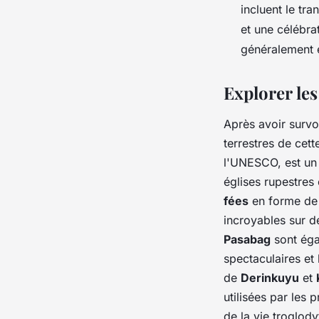
incluent le tr
et une célébra
généralement e
Explorer les
Après avoir survo
terrestres de cet
l'UNESCO, est un
églises rupestres
fées
en forme de p
incroyables sur d
Pasabag
sont éga
spectaculaires et
de
Derinkuyu
et
utilisées par les 
de la vie troglod