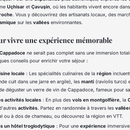
me
Uçhisar
et
Çavuşin
, où les habitants vivent encore dan
 roche
. Vous y découvrirez des artisanats locaux, des march
amique
sur les
vallées
environnantes.
ur vivre une expérience mémorable
 Cappadoce
ne serait pas complet sans une immersion totale
ques conseils pour enrichir votre séjour :
isine locale
: Les spécialités culinaires de la
région
incluent
nde cuit dans une jarre en argile), les
manti
(raviolis turcs) 
e déguster un verre de vin de Cappadoce, fameux pour sa
es activités locales
: En plus des
vols en montgolfière
, la
d'autres
activités
. Partez en randonnée à travers les
vallée
al ou à dos de chameau, ou découvrez la région en VTT.
s un hôtel troglodytique
: Pour une
expérience
immersive,