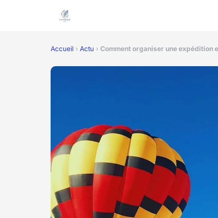
Accueil
›
Actu
›
Comment organiser une expédition en