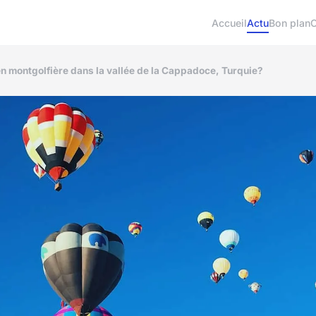
Accueil
Actu
Bon plan
 montgolfière dans la vallée de la Cappadoce, Turquie?