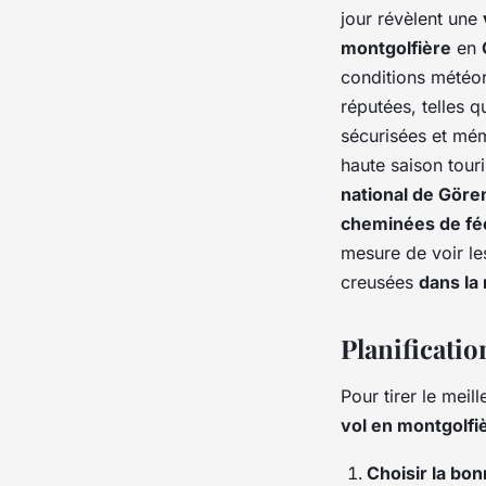
jour révèlent une
montgolfière
en
conditions météor
réputées, telles 
sécurisées et mém
haute saison tour
national de Gör
cheminées de fé
mesure de voir l
creusées
dans la
Planificatio
Pour tirer le meil
vol en montgolfi
Choisir la bo