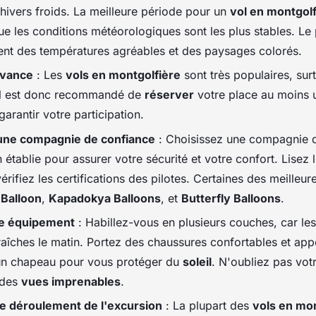
hivers froids. La meilleure période pour un
vol en montgolf
ue les conditions météorologiques sont les plus stables. Le
ent des températures agréables et des paysages colorés.
avance
: Les
vols en montgolfière
sont très populaires, sur
 Il est donc recommandé de
réserver
votre place au moins 
arantir votre participation.
une compagnie de confiance
: Choisissez une compagnie
 établie pour assurer votre sécurité et votre confort. Lisez 
érifiez les certifications des pilotes. Certaines des meille
 Balloon
,
Kapadokya Balloons
, et
Butterfly Balloons
.
re équipement
: Habillez-vous en plusieurs couches, car le
raîches le matin. Portez des chaussures confortables et ap
un chapeau pour vous protéger du
soleil
. N'oubliez pas vot
 des
vues imprenables
.
e déroulement de l'excursion
: La plupart des
vols en mon