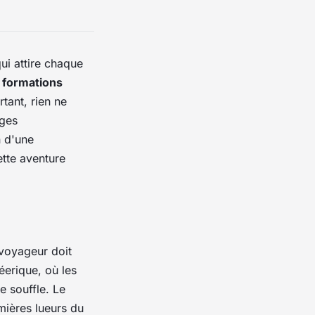
ui attire chaque
s
formations
rtant, rien ne
ges
n d'une
ette aventure
voyageur doit
éerique, où les
 souffle. Le
mières lueurs du