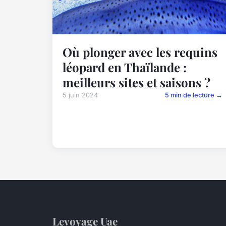
Où plonger avec les requins
léopard en Thaïlande :
meilleurs sites et saisons ?
5 juin 2024
5 min de lecture →
Levoyage Uae