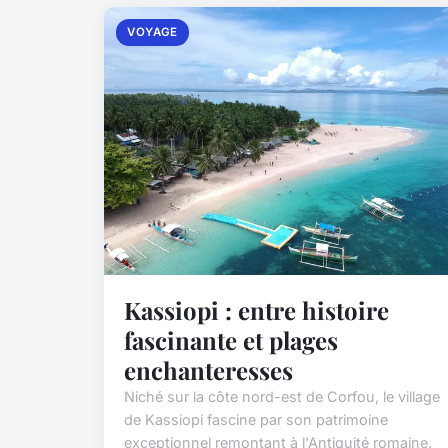
VOYAGE
Kassiopi : entre histoire
fascinante et plages
enchanteresses
Niché sur la côte nord-est de Corfou, le village
de Kassiopi fascine par son patrimoine
exceptionnel remontant à l'Antiquité romaine.