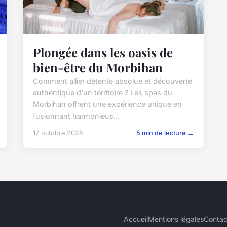
Plongée dans les oasis de
bien-être du Morbihan
Comment allier détente absolue et découverte
authentique d'un territoire ? Les spas du
Morbihan offrent une expérience unique en
fusionnant harmonieus...
17 octobre 2025
5 min de lecture →
Accueil
Mentions légales
Contac