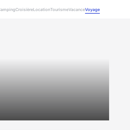
Camping
Croisière
Location
Tourisme
Vacance
Voyage