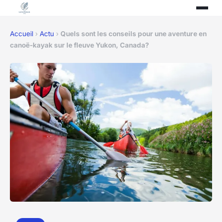
Accueil
›
Actu
›
Quels sont les conseils pour une aventure en
canoë-kayak sur le fleuve Yukon, Canada?