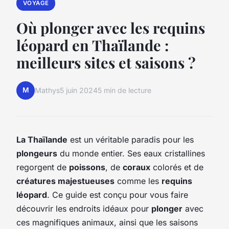
VOYAGE
Où plonger avec les requins
léopard en Thaïlande :
meilleurs sites et saisons ?
M
Mathys
5 juin 2024
5 min de lecture
La Thaïlande
est un véritable paradis pour les
plongeurs
du monde entier. Ses eaux cristallines
regorgent de
poissons
, de
coraux
colorés et de
créatures majestueuses
comme les
requins
léopard
. Ce guide est conçu pour vous faire
découvrir les endroits idéaux pour
plonger
avec
ces magnifiques animaux, ainsi que les saisons