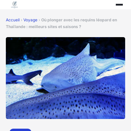
Accueil
›
Voyage
›
Où plonger avec les requins léopard en
Thaïlande : meilleurs sites et saisons ?